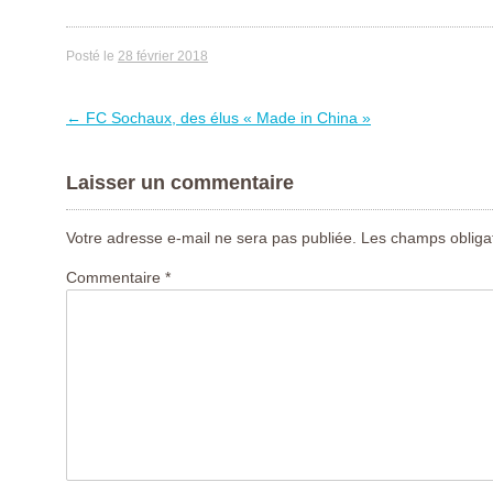
Posté le
28 février 2018
←
FC Sochaux, des élus « Made in China »
Artikelnavigation
Laisser un commentaire
Votre adresse e-mail ne sera pas publiée.
Les champs obligat
Commentaire
*