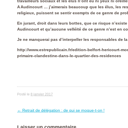
travailleurs sociaux et les élus n’ont eu ni yeux ni oreille
A Audincourt … j’aimerais beaucoup que les élus, les r
religieux, puissent
se sentir exempts de ce genre de p
En jurant, droit dans leurs bottes, que ce risque n’existe
Audincourt et qu’aucune velléité
de ce genre n’est en co
Je ne manquerai pas d’interpeller les responsables de la 
http://www.estrepublicain.fr/edition-belfort-hericourt-mo
primaire-clandestine-dans-le-quartier-des-residences
Posté le
8 janvier 2017
←
Retrait de délégation : de qui se moque-t-on !
Artikelnavigation
Laisser un commentaire