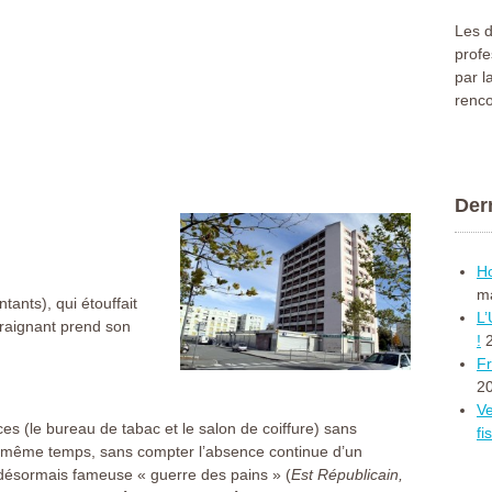
Les d
profe
par l
renco
Dern
Ho
m
nts), qui étouffait
L’
traignant prend son
!
Fr
2
Ve
ces (le bureau de tabac et le salon de coiffure) sans
fi
e même temps, sans compter l’absence continue d’un
a désormais fameuse « guerre des pains » (
Est Républicain,