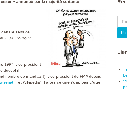
Rec
« essor » annoncé par la majorité sortante !
Such
nach:
n dans le sens de
s ». (
M. Bourquin,
Lien
is 1997, vice-président
Té
e duquel il
Be
rand nombre de mandats !), vice-président de PMA depuis
"N
.senat.fr
et Wikipedia).
Faites ce que j’dis, pas c’que
pr